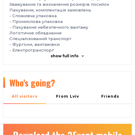
Зважування та визначення розмірів посилок
Пакування, комплектація замовлень
- Cпоживча упаковка
- Промислова упаковка
- Пакування небезпечного вантажу
Логістичне обладнання
Спеціалізований транспорт
- Фургони, вантажівки
- Електротранспорт
- Велотранспорт
show full info
- Обладнання та транспорт для холодового
ланцюга
Рішення для «останньої милі»
Автоматизація, поштомати та термінали
Who's going?
самообслуговування
Відстеження відправлень
Програмне забезпечення, управління логістикою,
All visitors
From Lviv
Friends
оптимізація, планування маршрутів
Митні рішення, страхування посилок
Рішення безпеки
Інновації, роботи та безпілотні апарати в логістиці
Інтернет речей (IoT)
Місце проведення: