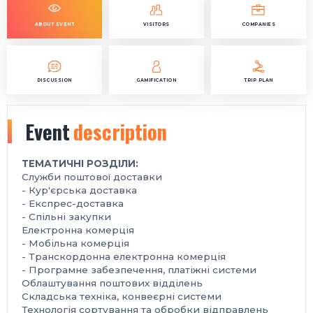
ABOUT EVENT
VISITORS
COMPANIES
DISCUSSION
GAMIFICATION
TRIP PLAN
Event
description
ТЕМАТИЧНІ РОЗДІЛИ:
Служби поштової доставки
- Кур'єрська доставка
- Експрес-доставка
- Спільні закупки
Електронна комерція
- Мобільна комерція
- Транскордонна електронна комерція
- Програмне забезпечення, платіжні системи
Облаштування поштових відділень
Складська техніка, конвеєрні системи
Технологія сортування та обробки відправлень