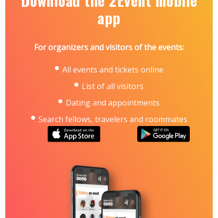
Download the 2Event mobile
Україна, м. Київ, Міжнародний виставковий центр,
Броварський проспект, 15, станція метро
app
«Лівобережна»
Контакти:
тел.: +38 095 268-05-85, +38 096 505‑52‑66
For organizers and visitors of the events:
e-mail: plast@iec-expo.com.ua
https://www.iec-expo.com.ua/kt-2026/tematkt-
2026/post-2026.html
All events and tickets online
List of all visitors
Dating and appointments
Search fellows, travelers and roommates